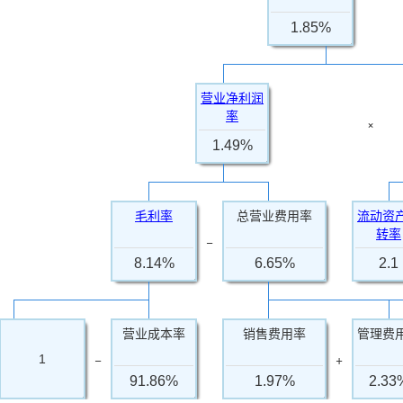
1.85%
营业净利润
率
×
1.49%
毛利率
总营业费用率
流动资
转率
−
8.14%
6.65%
2.1
营业成本率
销售费用率
管理费
−
+
1
91.86%
1.97%
2.33