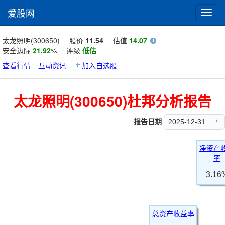
爱股网
Toggl
navig
太龙照明(300650)
股价
11.54
估值
14.07
安全边际
21.92
%
评级
低估
查看行情
互动资讯
加入自选股
太龙照明(300650)杜邦分析报告
报告日期
2025-12-31
净资产
率
3.16
总资产收益率