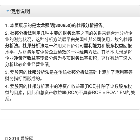
使用说明
本页展示的是
太龙照明(300650)
的
杜邦分析报告
。
杜邦分析法
利用几种主要的
财务比率
之间的关系来综合地分析企
业的财务状况，这种分析方法最早由美国杜邦公司使用，故名
杜邦
分析法
。
杜邦分析法
是一种用来评价公司
赢利能力
和
股东权益
回报
水平，从财务角度评价企业绩效的一种经典方法。其基本思想是将
企业
净资产收益率
逐级分解为多项
财务比率
乘积，这样有助于深入
分析比较企业经营业绩。
爱股网的
杜邦分析法
是在传统
杜邦分析法
基础上添加了
毛利率
等
财务指标而形成的。
爱股网的杜邦分析表中的净资产收益率(ROE)排除了少数股东权
益的因素，因此和总资产收益率(ROA)不具备ROE = ROA * EM的关
系。
© 2016 爱股网