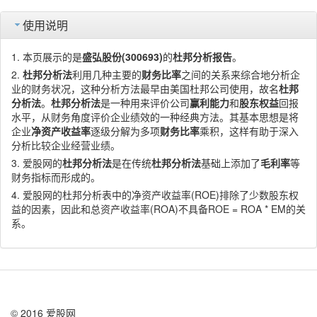
使用说明
本页展示的是
盛弘股份(300693)
的
杜邦分析报告
。
杜邦分析法
利用几种主要的
财务比率
之间的关系来综合地分析企
业的财务状况，这种分析方法最早由美国杜邦公司使用，故名
杜邦
分析法
。
杜邦分析法
是一种用来评价公司
赢利能力
和
股东权益
回报
水平，从财务角度评价企业绩效的一种经典方法。其基本思想是将
企业
净资产收益率
逐级分解为多项
财务比率
乘积，这样有助于深入
分析比较企业经营业绩。
爱股网的
杜邦分析法
是在传统
杜邦分析法
基础上添加了
毛利率
等
财务指标而形成的。
爱股网的杜邦分析表中的净资产收益率(ROE)排除了少数股东权
益的因素，因此和总资产收益率(ROA)不具备ROE = ROA * EM的关
系。
© 2016 爱股网