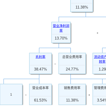
11.38%
营业净利润
率
×
13.70%
毛利率
总营业费用率
流动资
转率
−
38.47%
24.77%
1.29
营业成本率
销售费用率
管理费
−
+
1
61.53%
11.38%
3.54