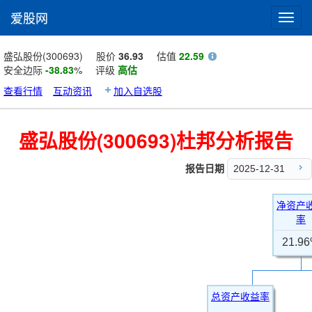
爱股网
Toggl
navig
盛弘股份(300693)
股价
36.93
估值
22.59
安全边际
-38.83
%
评级
高估
查看行情
互动资讯
加入自选股
盛弘股份(300693)杜邦分析报告
报告日期
2025-12-31
净资产
率
21.9
总资产收益率