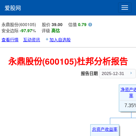
爱股网
Toggl
navig
永鼎股份(600105)
股价
39.00
估值
0.79
安全边际
-97.97
%
评级
高估
查看行情
互动资讯
加入自选股
永鼎股份(600105)杜邦分析报告
报告日期
2025-12-31
净资产
率
7.35
总资产收益率