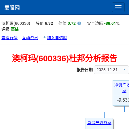
爱股网
Toggl
navig
澳柯玛(600336)
股价
6.32
估值
0.72
安全边际
-88.61
%
评级
高估
查看行情
互动资讯
加入自选股
澳柯玛(600336)杜邦分析报告
报告日期
2025-12-31
净资产
率
-9.6
总资产收益率