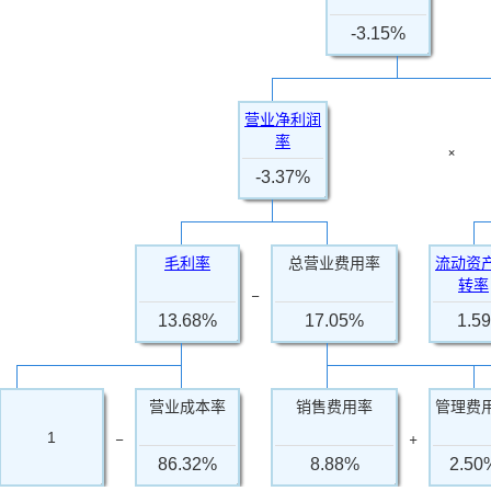
-3.15%
营业净利润
率
×
-3.37%
毛利率
总营业费用率
流动资
转率
−
13.68%
17.05%
1.59
营业成本率
销售费用率
管理费
−
+
1
86.32%
8.88%
2.50