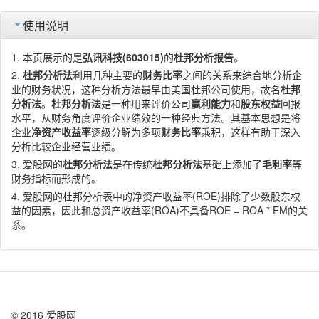
使用说明
本页展示的是
弘讯科技(603015)
的
杜邦分析报告
。
杜邦分析法
利用几种主要的
财务比率
之间的关系来综合地分析企
业的财务状况，这种分析方法最早由美国杜邦公司使用，故名
杜邦
分析法
。
杜邦分析法
是一种用来评价公司
赢利能力
和
股东权益
回报
水平，从财务角度评价企业绩效的一种经典方法。其基本思想是将
企业
净资产收益率
逐级分解为多项
财务比率
乘积，这样有助于深入
分析比较企业经营业绩。
爱股网的
杜邦分析法
是在传统
杜邦分析法
基础上添加了
毛利率
等
财务指标而形成的。
爱股网的杜邦分析表中的净资产收益率(ROE)排除了少数股东权
益的因素，因此和总资产收益率(ROA)不具备ROE = ROA * EM的关
系。
© 2016 爱股网