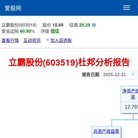
爱股网
Toggl
navig
立霸股份(603519)
股价
15.69
估值
25.25
安全边际
60.93
%
评级
低估
查看行情
互动资讯
加入自选股
立霸股份(603519)杜邦分析报告
报告日期
2025-12-31
净资产
率
12.7
总资产收益率