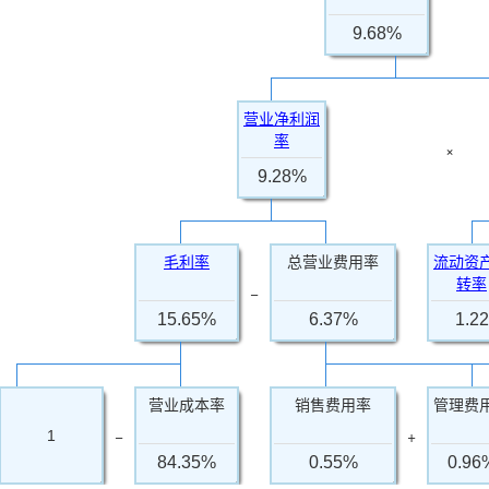
9.68%
营业净利润
率
×
9.28%
毛利率
总营业费用率
流动资
转率
−
15.65%
6.37%
1.22
营业成本率
销售费用率
管理费
−
+
1
84.35%
0.55%
0.96